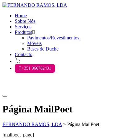
Home
Sobre Nós
Serviços
Produtos
Pavimentos/Revestimentos
Móveis
Bases de Duche
Contacto
+351 966782431
Menu
principal
Página MailPoet
FERNANDO RAMOS, LDA
>
Página MailPoet
[mailpoet_page]