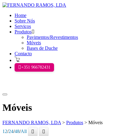
Home
Sobre Nós
Serviços
Produtos
Pavimentos/Revestimentos
Móveis
Bases de Duche
Contacto
+351 966782431
Menu
principal
Móveis
FERNANDO RAMOS, LDA
>
Produtos
>
Móveis
12
/
24
/
48
/
All